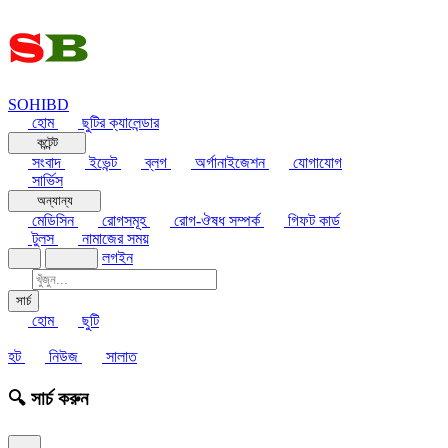
SOHIBD
হোম
ছুটির ক্যালেন্ডার
কন্টেন্ট
সংবাদ
ইভেন্ট
ব্লগ
অর্গানাইজেশন
যোগাযোগ
সার্ভিস
অন্যান্য
মেডিসিন
রোগসমূহ
রোগ-ঔষধ সম্পর্ক
গিফট কার্ড
টুলস
নামাজের সময়
লগইন
সার্চ
হোম
ছুটি
হট
নিউজ
সালাত
🔍 সার্চ করুন