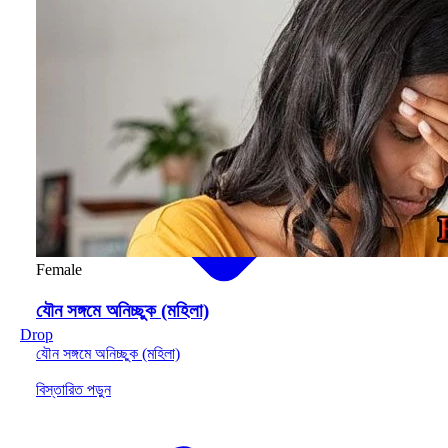
Female
যৌন সঙ্গমে অনিচ্ছুক (মহিলা)
Drop
যৌন সঙ্গমে অনিচ্ছুক (মহিলা)
বিস্তারিত পড়ুন