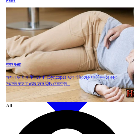
সিনা২০০
অঙ্গান হওয়া
অজ্ঞান হওয়া বা ‘সিনকোপ’ (Syncope) হলো মস্তিষ্কে সাময়িকভাবে রক্ত
সঞ্চালন কমে যাওয়ার ফলে হঠাৎ চেতনাশূন...
All