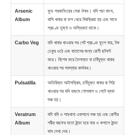
Arsenic
ফুড পয়জনিংয়ের সেরা ঔষধ। যদি পচা মাংস,
Album
বাসি খাবার বা ফল খেয়ে বিষক্রিয়া হয় এবং সাথে
প্রচণ্ড তৃষ্ণা ও অস্থিরতা থাকে।
Carbo Veg
যদি খাবার খাওয়ার পর পেট প্রচণ্ড ফুলে যায়, টক
ঢেকুর ওঠে এবং বাতাসের জন্য রোগী ছটফট
করে। বিশেষ করে তৈলাক্ত বা চর্বিযুক্ত খাবার
খাওয়ার পর সমস্যায় কার্যকর।
Pulsatilla
অতিরিক্ত আইসক্রিম, চর্বিযুক্ত খাবার বা পিঠা
খাওয়ার পর যদি হজমে গোলমাল ও পেটে ব্যথা
শুরু হয়।
Veratrum
যদি বমি ও পায়খানা একসাথে শুরু হয় এবং রোগীর
Album
শরীর বরফের মতো ঠান্ডা হয়ে যায় ও কপালে ঠান্ডা
ঘাম দেখা দেয়।