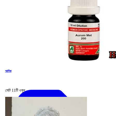
আর্নিকা
মোট
11
টি ওষুধ