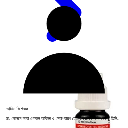
হোমিও বিশেষজ্ঞ
ডা. হোসনে আরা একজন অভিজ্ঞ ও সেবাপরায়ণ হোমিওপ্যাথিক চিকিৎসক। তিনি...