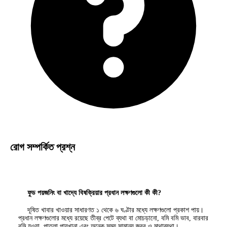
রোগ সম্পর্কিত প্রশ্ন
ফুড পয়জনিং বা খাদ্যে বিষক্রিয়ার প্রধান লক্ষণগুলো কী কী?
দূষিত খাবার খাওয়ার সাধারণত ১ থেকে ৬ ঘণ্টার মধ্যে লক্ষণগুলো প্রকাশ পায়।
প্রধান লক্ষণগুলোর মধ্যে রয়েছে তীব্র পেটে ব্যথা বা মোচড়ানো, বমি বমি ভাব, বারবার
বমি হওয়া, পাতলা পায়খানা এবং অনেক সময় সামান্য জ্বর ও মাথাব্যথা।