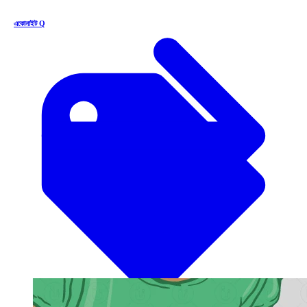
একোনাইট Q