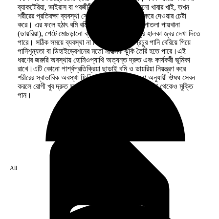
ব্যাকটেরিয়া, ভাইরাস বা পরজীবী দ্বারা আক্রান্ত কোনো খাবার খাই, তখন
শরীরের প্রতিরক্ষা ব্যবস্থা সেই বিষাক্ত উপাদান বের করে দেওয়ার চেষ্টা
করে। এর ফলে হঠাৎ বমি বমি ভাব, তীব্র বমি, বারবার পাতলা পায়খানা
(ডায়রিয়া), পেটে মোচড়ানো ব্যথা এবং অনেক ক্ষেত্রে হালকা জ্বর দেখা দিতে
পারে। সঠিক সময়ে ব্যবস্থা না নিলে শরীর থেকে প্রচুর পানি বেরিয়ে গিয়ে
পানিশূন্যতা বা ডিহাইড্রেশনের মতো মারাত্মক ঝুঁকি তৈরি হতে পারে।এই
ধরণের জরুরি অবস্থায় হোমিওপ্যাথি অত্যন্ত দ্রুত এবং কার্যকরী ভূমিকা
রাখে।এটি কোনো পার্শ্বপ্রতিক্রিয়া ছাড়াই বমি ও ডায়রিয়া নিয়ন্ত্রণ করে
শরীরের স্বাভাবিক অবস্থা ফিরিয়ে আনে। সঠিক লক্ষণ অনুযায়ী ঔষধ সেবন
করলে রোগী খুব দ্রুত সুস্থবোধ করেন এবং শারীরিক দুর্বলতা থেকেও মুক্তি
পান।
All