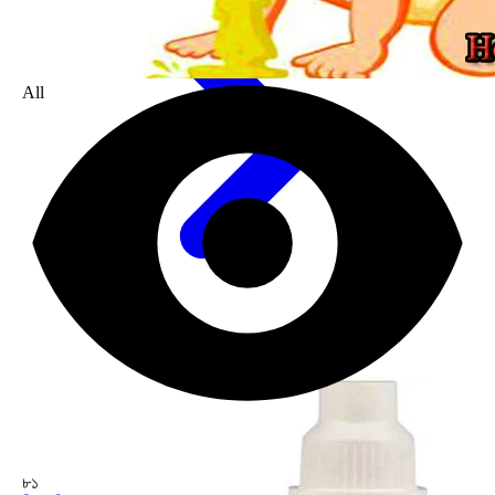
All
৮১