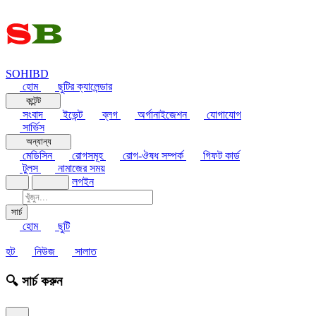
SOHIBD
হোম
ছুটির ক্যালেন্ডার
কন্টেন্ট
সংবাদ
ইভেন্ট
ব্লগ
অর্গানাইজেশন
যোগাযোগ
সার্ভিস
অন্যান্য
মেডিসিন
রোগসমূহ
রোগ-ঔষধ সম্পর্ক
গিফট কার্ড
টুলস
নামাজের সময়
লগইন
সার্চ
হোম
ছুটি
হট
নিউজ
সালাত
🔍 সার্চ করুন