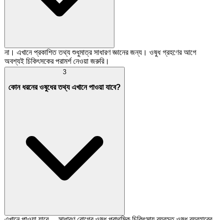
না। এখানে প্রকাশিত তথ্য শুধুমাত্র সাধারণ জ্ঞানের জন্য। ওষুধ গ্রহণের আগে
অবশ্যই চিকিৎসকের পরামর্শ নেওয়া জরুরি।
3
কোন ধরনের ওষুধের তথ্য এখানে পাওয়া যাবে?
এখানে পাওয়া যাবে— সাধারণ রোগের ওষুধ প্রাথমিক চিকিৎসায় ব্যবহৃত ওষুধ ব্যবহারের