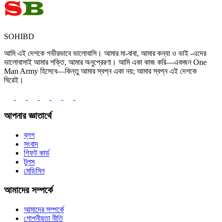
SOHIBD
আমি এই দেশকে গভীরভাবে ভালোবাসি। আমার মা-বাবা, আমার কন্যা ও ভাই -এদের
ভালোবাসাই আমার শক্তি, আমার অনুপ্রেরণা। আমি একা কাজ করি—একজন One
Man Army হিসেবে—কিন্তু আমার স্বপ্ন একা নয়; আমার স্বপ্ন এই দেশকে
ঘিরেই।
আপনার জ্ঞাতার্থে
ব্লগ
সংবাদ
গিফট কার্ড
টুলস
মেডিসিন
আমাদের সম্পর্কে
আমাদের সম্পর্কে
গোপনীয়তা নীতি