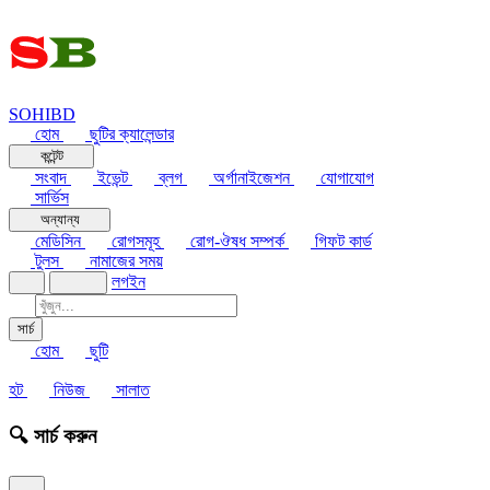
SOHIBD
হোম
ছুটির ক্যালেন্ডার
কন্টেন্ট
সংবাদ
ইভেন্ট
ব্লগ
অর্গানাইজেশন
যোগাযোগ
সার্ভিস
অন্যান্য
মেডিসিন
রোগসমূহ
রোগ-ঔষধ সম্পর্ক
গিফট কার্ড
টুলস
নামাজের সময়
লগইন
সার্চ
হোম
ছুটি
হট
নিউজ
সালাত
🔍 সার্চ করুন