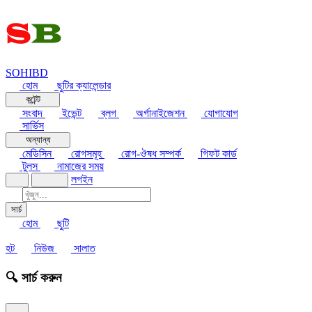
SOHIBD
হোম
ছুটির ক্যালেন্ডার
কন্টেন্ট
সংবাদ
ইভেন্ট
ব্লগ
অর্গানাইজেশন
যোগাযোগ
সার্ভিস
অন্যান্য
মেডিসিন
রোগসমূহ
রোগ-ঔষধ সম্পর্ক
গিফট কার্ড
টুলস
নামাজের সময়
লগইন
সার্চ
হোম
ছুটি
হট
নিউজ
সালাত
🔍 সার্চ করুন