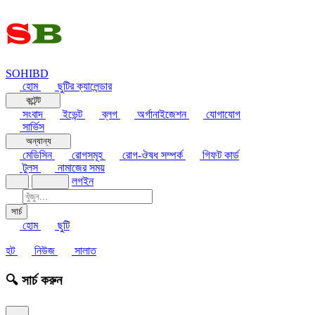
SOHIBD
হোম
ছুটির ক্যালেন্ডার
কন্টেন্ট
সংবাদ
ইভেন্ট
ব্লগ
অর্গানাইজেশন
যোগাযোগ
সার্ভিস
অন্যান্য
মেডিসিন
রোগসমূহ
রোগ-ঔষধ সম্পর্ক
গিফট কার্ড
টুলস
নামাজের সময়
লগইন
সার্চ
হোম
ছুটি
হট
নিউজ
সালাত
🔍 সার্চ করুন