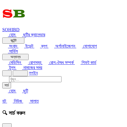
SOHIBD
হোম
ছুটির ক্যালেন্ডার
কন্টেন্ট
সংবাদ
ইভেন্ট
ব্লগ
অর্গানাইজেশন
যোগাযোগ
সার্ভিস
অন্যান্য
মেডিসিন
রোগসমূহ
রোগ-ঔষধ সম্পর্ক
গিফট কার্ড
টুলস
নামাজের সময়
লগইন
সার্চ
হোম
ছুটি
হট
নিউজ
সালাত
🔍 সার্চ করুন