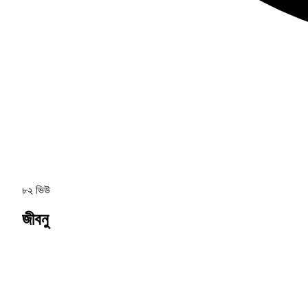
৮২ ভিউ
জীবনু