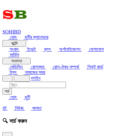
SOHIBD
হোম
ছুটির ক্যালেন্ডার
কন্টেন্ট
সংবাদ
ইভেন্ট
ব্লগ
অর্গানাইজেশন
যোগাযোগ
সার্ভিস
অন্যান্য
মেডিসিন
রোগসমূহ
রোগ-ঔষধ সম্পর্ক
গিফট কার্ড
টুলস
নামাজের সময়
লগইন
সার্চ
হোম
ছুটি
হট
নিউজ
সালাত
🔍 সার্চ করুন