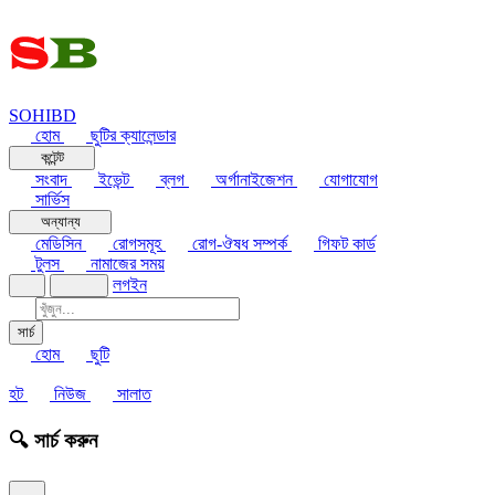
SOHIBD
হোম
ছুটির ক্যালেন্ডার
কন্টেন্ট
সংবাদ
ইভেন্ট
ব্লগ
অর্গানাইজেশন
যোগাযোগ
সার্ভিস
অন্যান্য
মেডিসিন
রোগসমূহ
রোগ-ঔষধ সম্পর্ক
গিফট কার্ড
টুলস
নামাজের সময়
লগইন
সার্চ
হোম
ছুটি
হট
নিউজ
সালাত
🔍 সার্চ করুন