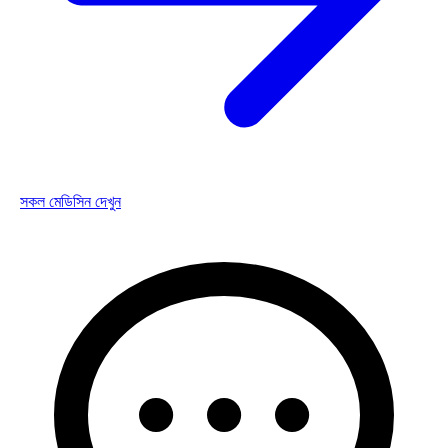
সকল মেডিসিন দেখুন
💊 ঔষধ তথ্য
সর্বশেষ ঔষধসমূহ
আপনার স্বাস্থ্য সুরক্ষার জন্য সর্বশেষ ঔষধ সম্পর্কিত তথ্য
Drop
Homeopathy
কার্বলিক এসিড ৩০
কার্বলিক এসিড ৩০