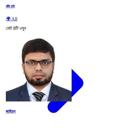
কাঁটা ফুটা
🌍 All
মোট
8
টি ওষুধ
জাহিদুল