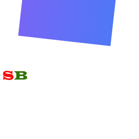
Drop
Homeopathy
আমলকী Q 10
আমলকী Q 10
বিস্তারিত দেখুন