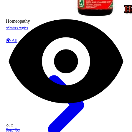
Homeopathy
সর্প দংশন ও অন্যান্য
🌍 All
৩০৩
বিস্তারিত