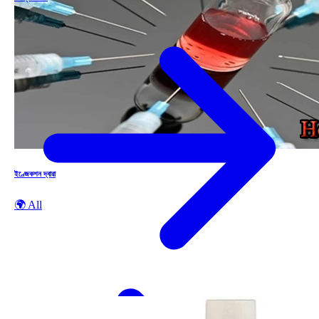
ইণ্জেকশন দ্বারা
🌍 All