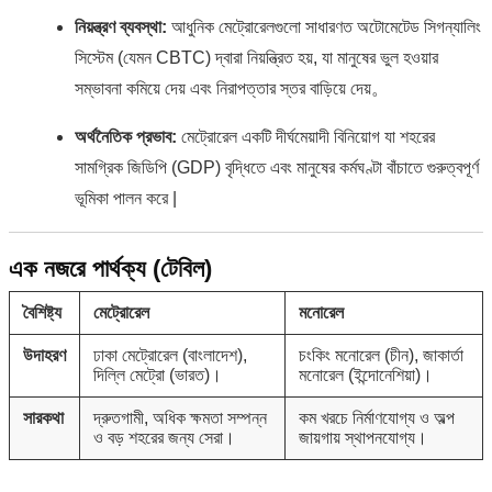
নিয়ন্ত্রণ ব্যবস্থা:
আধুনিক মেট্রোরেলগুলো সাধারণত অটোমেটেড সিগন্যালিং
সিস্টেম (যেমন CBTC) দ্বারা নিয়ন্ত্রিত হয়, যা মানুষের ভুল হওয়ার
সম্ভাবনা কমিয়ে দেয় এবং নিরাপত্তার স্তর বাড়িয়ে দেয়。
অর্থনৈতিক প্রভাব:
মেট্রোরেল একটি দীর্ঘমেয়াদী বিনিয়োগ যা শহরের
সামগ্রিক জিডিপি (GDP) বৃদ্ধিতে এবং মানুষের কর্মঘণ্টা বাঁচাতে গুরুত্বপূর্ণ
ভূমিকা পালন করে |
এক নজরে পার্থক্য (টেবিল)
বৈশিষ্ট্য
মেট্রোরেল
মনোরেল
উদাহরণ
ঢাকা মেট্রোরেল (বাংলাদেশ),
চংকিং মনোরেল (চীন), জাকার্তা
দিল্লি মেট্রো (ভারত)।
মনোরেল (ইন্দোনেশিয়া)।
সারকথা
দ্রুতগামী, অধিক ক্ষমতা সম্পন্ন
কম খরচে নির্মাণযোগ্য ও অল্প
ও বড় শহরের জন্য সেরা।
জায়গায় স্থাপনযোগ্য।