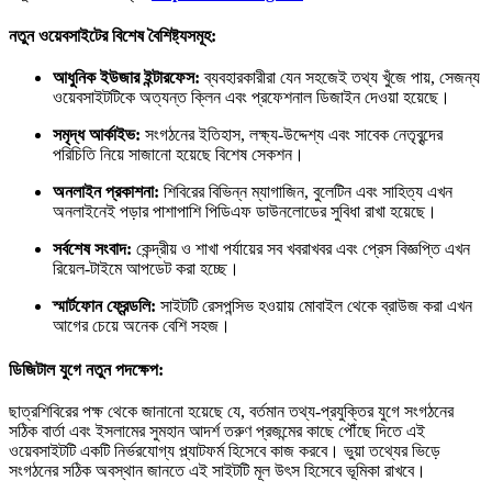
নতুন ওয়েবসাইটের বিশেষ বৈশিষ্ট্যসমূহ:
আধুনিক ইউজার ইন্টারফেস:
ব্যবহারকারীরা যেন সহজেই তথ্য খুঁজে পায়, সেজন্য
ওয়েবসাইটটিকে অত্যন্ত ক্লিন এবং প্রফেশনাল ডিজাইন দেওয়া হয়েছে।
সমৃদ্ধ আর্কাইভ:
সংগঠনের ইতিহাস, লক্ষ্য-উদ্দেশ্য এবং সাবেক নেতৃবৃন্দের
পরিচিতি নিয়ে সাজানো হয়েছে বিশেষ সেকশন।
অনলাইন প্রকাশনা:
শিবিরের বিভিন্ন ম্যাগাজিন, বুলেটিন এবং সাহিত্য এখন
অনলাইনেই পড়ার পাশাপাশি পিডিএফ ডাউনলোডের সুবিধা রাখা হয়েছে।
সর্বশেষ সংবাদ:
কেন্দ্রীয় ও শাখা পর্যায়ের সব খবরাখবর এবং প্রেস বিজ্ঞপ্তি এখন
রিয়েল-টাইমে আপডেট করা হচ্ছে।
স্মার্টফোন ফ্রেন্ডলি:
সাইটটি রেসপন্সিভ হওয়ায় মোবাইল থেকে ব্রাউজ করা এখন
আগের চেয়ে অনেক বেশি সহজ।
ডিজিটাল যুগে নতুন পদক্ষেপ:
ছাত্রশিবিরের পক্ষ থেকে জানানো হয়েছে যে, বর্তমান তথ্য-প্রযুক্তির যুগে সংগঠনের
সঠিক বার্তা এবং ইসলামের সুমহান আদর্শ তরুণ প্রজন্মের কাছে পৌঁছে দিতে এই
ওয়েবসাইটটি একটি নির্ভরযোগ্য প্ল্যাটফর্ম হিসেবে কাজ করবে। ভুয়া তথ্যের ভিড়ে
সংগঠনের সঠিক অবস্থান জানতে এই সাইটটি মূল উৎস হিসেবে ভূমিকা রাখবে।