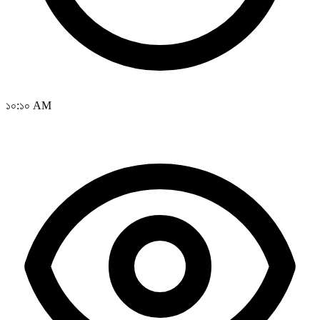
১০:১০ AM