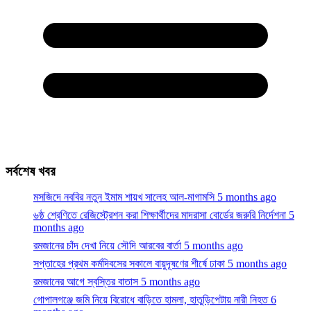
ইসলামী ছাত্রশিবিরের নতুন ওয়েবসাইট প্রকাশ | Shibir New Website
Launch
3 months ago
কঙ্গোতে গণকবরে মিলল ১৭১ মরদেহ
5 months ago
হাজারীবাগে স্কুলছাত্রী হত্যা মামলার আসামির স্বীকারোক্তিমূলক জবানবন্দি
5
months ago
সৃষ্টিকুলের সবকিছু আল্লাহর নিয়ন্ত্রণে
5 months ago
সর্বশেষ খবর
মসজিদে নববির নতুন ইমাম শায়খ সালেহ আল-মাগামসি
5 months ago
৬ষ্ঠ শ্রেণিতে রেজিস্ট্রেশন করা শিক্ষার্থীদের মাদরাসা বোর্ডের জরুরি নির্দেশনা
5
months ago
রমজানের চাঁদ দেখা নিয়ে সৌদি আরবের বার্তা
5 months ago
সপ্তাহের প্রথম কর্মদিবসের সকালে বায়ুদূষণের শীর্ষে ঢাকা
5 months ago
রমজানের আগে স্বস্তির বাতাস
5 months ago
গোপালগঞ্জে জমি নিয়ে বিরোধে বাড়িতে হামলা, হাতুড়িপেটায় নারী নিহত
6
months ago