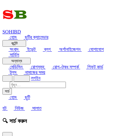
SOHIBD
হোম
ছুটির ক্যালেন্ডার
কন্টেন্ট
সংবাদ
ইভেন্ট
ব্লগ
অর্গানাইজেশন
যোগাযোগ
সার্ভিস
অন্যান্য
মেডিসিন
রোগসমূহ
রোগ-ঔষধ সম্পর্ক
গিফট কার্ড
টুলস
নামাজের সময়
লগইন
সার্চ
হোম
ছুটি
হট
নিউজ
সালাত
🔍 সার্চ করুন