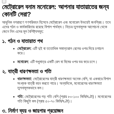
মেট্রোরেল বনাম মনোরেল: আপনার যাতায়াতের জন্য
কোনটি সেরা?
আধুনিক নগরায়ণে গণপরিবহন হিসেবে মেট্রোরেল এবং মনোরেল উভয়েই জনপ্রিয়। তবে
এদের গঠন ও কার্যকারিতায় রয়েছে বিশাল পার্থক্য। নিচের তুলনামূলক আলোচনা থেকে
জেনে নিন এদের মূল বৈশিষ্ট্যসমূহ:
১. গঠন ও যাতায়াত পথ
মেট্রোরেল:
এটি দুই বা ততোধিক সমান্তরাল রেলের ওপর দিয়ে চলাচল
করে।
মনোরেল:
এটি শুধুমাত্র একটি রেল বা বিমের ওপর ভর করে চলে।
২. যাত্রী ধারণক্ষমতা ও গতি
ধারণক্ষমতা:
মেট্রোরেলের যাত্রী ধারণক্ষমতা অনেক বেশি, যা একবারে বিশাল
সংখ্যক যাত্রী বহন করতে পারে। অন্যদিকে, মনোরেলের ধারণক্ষমতা
তুলনামূলকভাবে কম।
গতি:
মেট্রোরেলের গড় গতি বেশি (প্রায় ৮০-১০০ কিমি/ঘণ্টা)। মনোরেলের
গতি কিছুটা কম (প্রায় ৫০-৭০ কিমি/ঘণ্টা)।
৩. নির্মাণ ব্যয় ও জায়গার প্রয়োজন