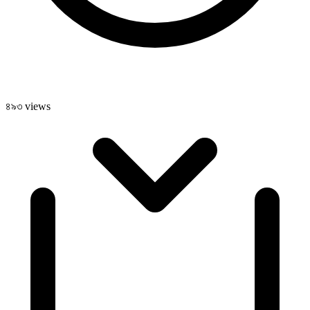
৪৯৩ views