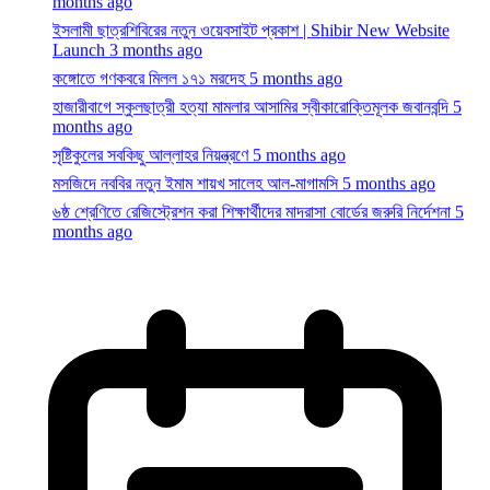
ইসলামী ছাত্রশিবিরের নতুন ওয়েবসাইট প্রকাশ | Shibir New Website
Launch
3 months ago
কঙ্গোতে গণকবরে মিলল ১৭১ মরদেহ
5 months ago
হাজারীবাগে স্কুলছাত্রী হত্যা মামলার আসামির স্বীকারোক্তিমূলক জবানবন্দি
5
months ago
সৃষ্টিকুলের সবকিছু আল্লাহর নিয়ন্ত্রণে
5 months ago
মসজিদে নববির নতুন ইমাম শায়খ সালেহ আল-মাগামসি
5 months ago
৬ষ্ঠ শ্রেণিতে রেজিস্ট্রেশন করা শিক্ষার্থীদের মাদরাসা বোর্ডের জরুরি নির্দেশনা
5
months ago
রমজানের চাঁদ দেখা নিয়ে সৌদি আরবের বার্তা
5 months ago
সপ্তাহের প্রথম কর্মদিবসের সকালে বায়ুদূষণের শীর্ষে ঢাকা
5 months ago
রমজানের আগে স্বস্তির বাতাস
5 months ago
গোপালগঞ্জে জমি নিয়ে বিরোধে বাড়িতে হামলা, হাতুড়িপেটায় নারী নিহত
6
months ago