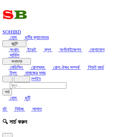
SOHIBD
হোম
ছুটির ক্যালেন্ডার
কন্টেন্ট
সংবাদ
ইভেন্ট
ব্লগ
অর্গানাইজেশন
যোগাযোগ
সার্ভিস
অন্যান্য
মেডিসিন
রোগসমূহ
রোগ-ঔষধ সম্পর্ক
গিফট কার্ড
টুলস
নামাজের সময়
লগইন
সার্চ
হোম
ছুটি
হট
নিউজ
সালাত
🔍 সার্চ করুন