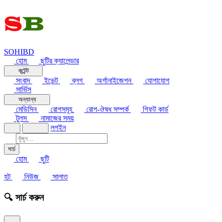
SOHIBD
হোম
ছুটির ক্যালেন্ডার
কন্টেন্ট
সংবাদ
ইভেন্ট
ব্লগ
অর্গানাইজেশন
যোগাযোগ
সার্ভিস
অন্যান্য
মেডিসিন
রোগসমূহ
রোগ-ঔষধ সম্পর্ক
গিফট কার্ড
টুলস
নামাজের সময়
লগইন
সার্চ
হোম
ছুটি
হট
নিউজ
সালাত
🔍 সার্চ করুন