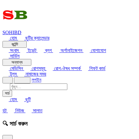
SOHIBD
হোম
ছুটির ক্যালেন্ডার
কন্টেন্ট
সংবাদ
ইভেন্ট
ব্লগ
অর্গানাইজেশন
যোগাযোগ
সার্ভিস
অন্যান্য
মেডিসিন
রোগসমূহ
রোগ-ঔষধ সম্পর্ক
গিফট কার্ড
টুলস
নামাজের সময়
লগইন
সার্চ
হোম
ছুটি
হট
নিউজ
সালাত
🔍 সার্চ করুন