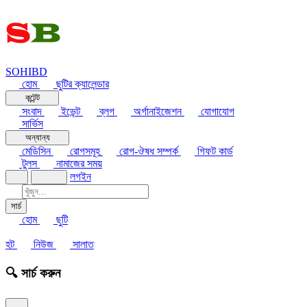
SOHIBD
হোম
ছুটির ক্যালেন্ডার
কন্টেন্ট
সংবাদ
ইভেন্ট
ব্লগ
অর্গানাইজেশন
যোগাযোগ
সার্ভিস
অন্যান্য
মেডিসিন
রোগসমূহ
রোগ-ঔষধ সম্পর্ক
গিফট কার্ড
টুলস
নামাজের সময়
লগইন
সার্চ
হোম
ছুটি
হট
নিউজ
সালাত
🔍 সার্চ করুন